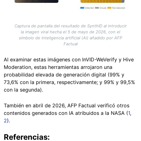
Captura de pantalla del resultado de SynthID al introducir
la imagen viral hecha el 5 de mayo de 2026, con el
símbolo de inteligencia artificial (Ai) añadido por AFP
Factual
Al examinar estas imágenes con InVID-WeVerify y Hive
Moderation, estas herramientas arrojaron una
probabilidad elevada de generación digital (99% y
73,6% con la primera, respectivamente; y 99% y 99,5%
con la segunda).
También en abril de 2026, AFP Factual verificó otros
contenidos generados con IA atribuidos a la NASA (
1
,
2
).
Referencias: