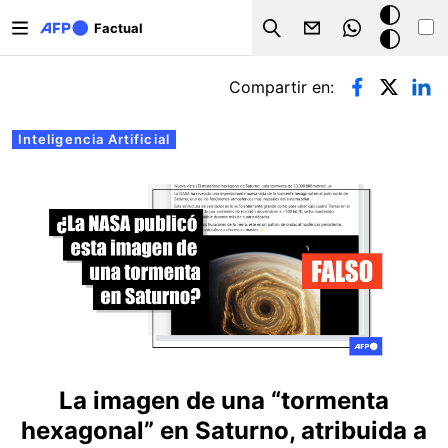
Pasar al contenido principal
Modo
Factual
Search
oscuro
Solapas principales
Compartir en:
Inteligencia Artificial
La imagen de una “tormenta
hexagonal” en Saturno, atribuida a