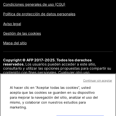
Condiciones generales de uso (CGU)
Política de protección de datos personales
Aviso legal
Gestión de las cookies
Mapa del sitio
Copyright © AFP 2017-2025. Todos los derechos
reservados.
Los usuarios pueden acceder a este sitio,
consultarlo y utilizar las opciones propuestas para compartir su
contenido con fines personales. Cualquier otro uso,
especialmente la reproducción, la comunicación al público o la
distribución del contenido de este sitio, en su totalidad o en
Continuar sin aceptar
parte, para cualquier otro fin y/o por otros medios, sin un
Al hacer clic en “Aceptar todas las cookies”, usted
acuerdo específico firmado con la AFP, está estrictamente
acepta que las cookies se guarden en su dispositivo
prohibido. Los elementos analizados en cada verificación se
presentan o se enlazan en tanto en cuanto son necesarios para
para mejorar la navegación del sitio, analizar el uso del
la correcta comprensión de la verificación en cuestión. La AFP
mismo, y colaborar con nuestros estudios para
no cuenta con derechos sobre los autores ni sobre los
marketing.
propietarios del copyright de estos contenidos de terceras
partes, y declina toda responsabilidad respecto a los mismos.