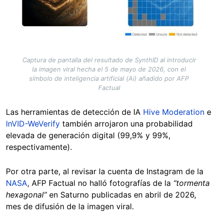
Captura de pantalla del resultado de SynthID al introducir
la imagen viral hecha el 5 de mayo de 2026, con el
símbolo de inteligencia artificial (Ai) añadido por AFP
Factual
Las herramientas de detección de IA
Hive Moderation
e
InVID-WeVerify
también arrojaron una probabilidad
elevada de generación digital (99,9% y 99%,
respectivamente).
Por otra parte, al revisar la cuenta de Instagram de la
NASA
, AFP Factual no halló fotografías de la
“tormenta
hexagonal”
en Saturno publicadas en abril de 2026,
mes de difusión de la imagen viral.