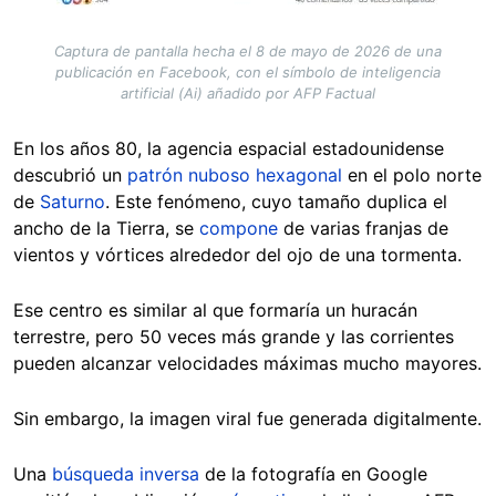
Captura de pantalla hecha el 8 de mayo de 2026 de una
publicación en Facebook, con el símbolo de inteligencia
artificial (Ai) añadido por AFP Factual
En los años 80, la agencia espacial estadounidense
descubrió un
patrón nuboso hexagonal
en el polo norte
de
Saturno
. Este fenómeno, cuyo tamaño duplica el
ancho de la Tierra, se
compone
de varias franjas de
vientos y vórtices alrededor del ojo de una tormenta.
Ese centro es similar al que formaría un huracán
terrestre, pero 50 veces más grande y las corrientes
pueden alcanzar velocidades máximas mucho mayores.
Sin embargo, la imagen viral fue generada digitalmente.
Una
búsqueda inversa
de la fotografía en Google