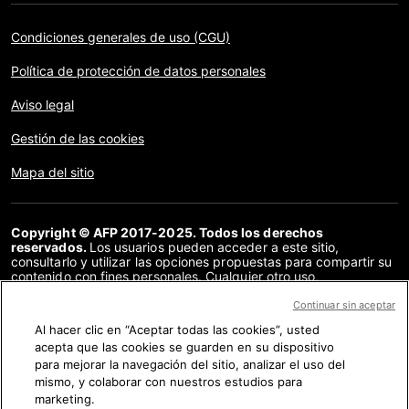
Condiciones generales de uso (CGU)
Política de protección de datos personales
Aviso legal
Gestión de las cookies
Mapa del sitio
Copyright © AFP 2017-2025. Todos los derechos
reservados.
Los usuarios pueden acceder a este sitio,
consultarlo y utilizar las opciones propuestas para compartir su
contenido con fines personales. Cualquier otro uso,
especialmente la reproducción, la comunicación al público o la
distribución del contenido de este sitio, en su totalidad o en
Continuar sin aceptar
parte, para cualquier otro fin y/o por otros medios, sin un
Al hacer clic en “Aceptar todas las cookies”, usted
acuerdo específico firmado con la AFP, está estrictamente
acepta que las cookies se guarden en su dispositivo
prohibido. Los elementos analizados en cada verificación se
presentan o se enlazan en tanto en cuanto son necesarios para
para mejorar la navegación del sitio, analizar el uso del
la correcta comprensión de la verificación en cuestión. La AFP
mismo, y colaborar con nuestros estudios para
no cuenta con derechos sobre los autores ni sobre los
marketing.
propietarios del copyright de estos contenidos de terceras