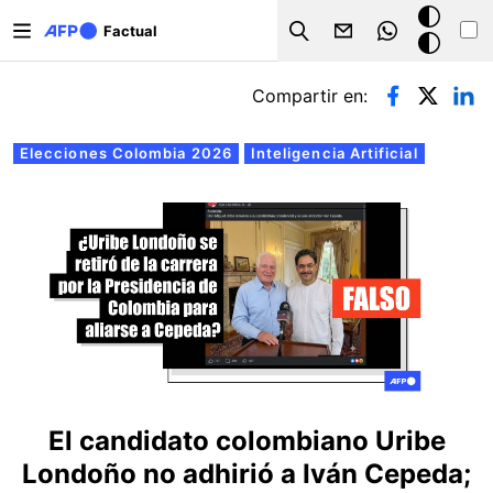
Pasar al contenido principal
Modo
Factual
Search
oscuro
Solapas principales
Compartir en:
Elecciones Colombia 2026
Inteligencia Artificial
El candidato colombiano Uribe
Londoño no adhirió a Iván Cepeda;