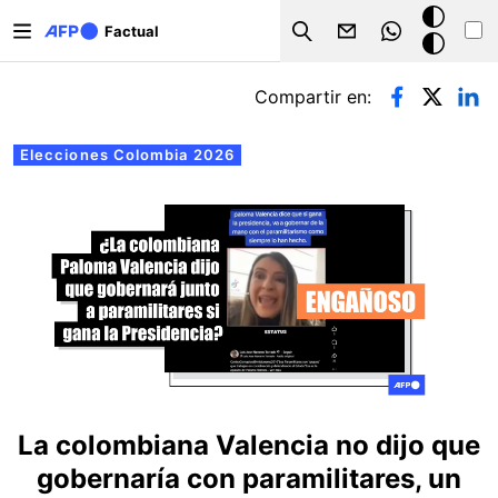
Pasar al contenido principal
Modo
Factual
Search
oscuro
Solapas principales
Compartir en:
Elecciones Colombia 2026
La colombiana Valencia no dijo que
gobernaría con paramilitares, un