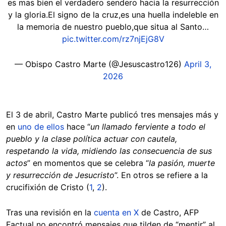
es mas bien el verdadero sendero hacia la resurrección
y la gloria.El signo de la cruz,es una huella indeleble en
la memoria de nuestro pueblo,que situa al Santo…
pic.twitter.com/rz7njEjG8V
— Obispo Castro Marte (@Jesuscastro126)
April 3,
2026
El 3 de abril, Castro Marte publicó tres mensajes más y
en
uno de ellos
hace “
un llamado ferviente a todo el
pueblo y la clase política actuar con cautela,
respetando la vida, midiendo las consecuencia de sus
actos
” en momentos que se celebra “
la pasión, muerte
y resurrección de Jesucristo
”. En otros se refiere a la
crucifixión de Cristo (
1
,
2
).
Tras una revisión en la
cuenta en X
de Castro, AFP
Factual no encontró mensajes que tilden de “mentir” al