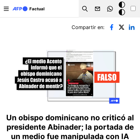
Pasar al contenido principal
Modo
Factual
Search
oscuro
Solapas principales
Compartir en:
Un obispo dominicano no criticó al
presidente Abinader; la portada de
un medio fue manipulada con IA