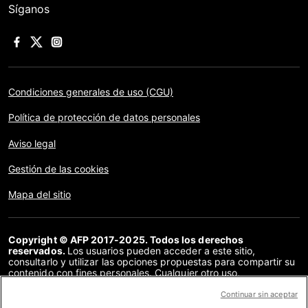
Síganos
Condiciones generales de uso (CGU)
Política de protección de datos personales
Aviso legal
Gestión de las cookies
Mapa del sitio
Copyright © AFP 2017-2025. Todos los derechos
reservados.
Los usuarios pueden acceder a este sitio,
consultarlo y utilizar las opciones propuestas para compartir su
contenido con fines personales. Cualquier otro uso,
especialmente la reproducción, la comunicación al público o la
distribución del contenido de este sitio, en su totalidad o en
Continuar sin aceptar
parte, para cualquier otro fin y/o por otros medios, sin un