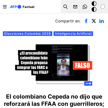
Pasar al contenido principal
Modo
Factual
Search
oscuro
Solapas principales
Compartir en:
Elecciones Colombia 2026
Inteligencia Artificial
El colombiano Cepeda no dijo que
reforzará las FFAA con guerrilleros;