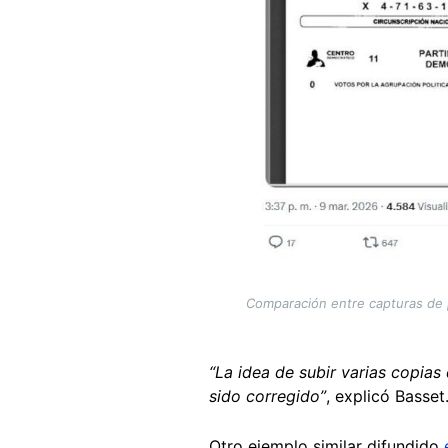
Comparación entre capturas de pa
“La idea de subir varias copia
sido corregido”
, explicó Basset
Otro ejemplo similar difundido