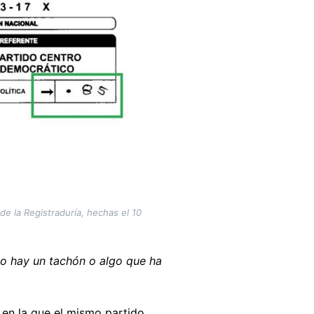
de la Registraduría, hechas el 10
do hay un tachón o algo que ha
en la que el mismo partido