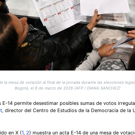
de la mesa de votación al final de la jornada durante las elecciones legis
Bogotá, el 8 de marzo de 2026 (AFP / DIANA SANCHEZ)
s E-14 permite desestimar posibles sumas de votos irregula
t
, director del Centro de Estudios de la Democracia de la 
ido en X (
1
,
2
) muestra un acta E-14 de una mesa de votaci