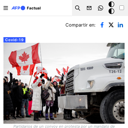
Pasar al contenido principal
Modo
Factual
Search
oscuro
Solapas principales
Compartir en:
Covid-19
Partidarios de un convoy en protesta por un mandato de