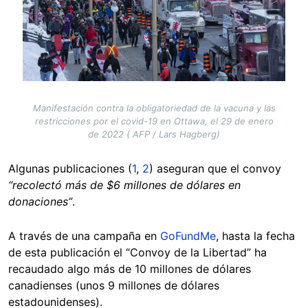
Manifestación contra la obligatoriedad de la vacuna y las
restricciones por el covid-19 en Ottawa, el 29 de enero
de 2022 ( AFP / Lars Hagberg)
Algunas publicaciones (
1
,
2
) aseguran que el convoy
“recolectó más de $6 millones de dólares en
donaciones”
.
A través de una campaña en
GoFundMe
, hasta la fecha
de esta publicación el “Convoy de la Libertad” ha
recaudado algo más de 10 millones de dólares
canadienses (unos 9 millones de dólares
estadounidenses).