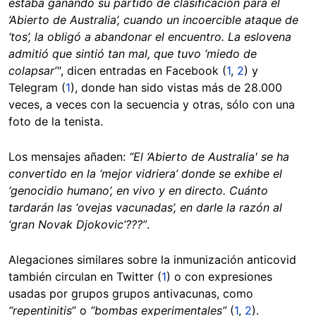
estaba ganando su partido de clasificación para el
‘Abierto de Australia’, cuando un incoercible ataque de
‘tos’, la obligó a abandonar el encuentro. La eslovena
admitió que sintió tan mal, que tuvo ‘miedo de
colapsar’"
, dicen entradas en Facebook (
1
,
2
) y
Telegram (
1
), donde han sido vistas más de 28.000
veces, a veces con la secuencia y otras, sólo con una
foto de la tenista.
Los mensajes añaden:
“El ‘Abierto de Australia' se ha
convertido en la ‘mejor vidriera’ donde se exhibe el
‘genocidio humano’, en vivo y en directo. Cuánto
tardarán las ‘ovejas vacunadas’, en darle la razón al
‘gran Novak Djokovic’???”
.
Alegaciones similares sobre la inmunización anticovid
también circulan en Twitter (
1
) o con expresiones
usadas por grupos grupos antivacunas, como
“repentinitis
” o
“bombas experimentales”
(
1
,
2
).