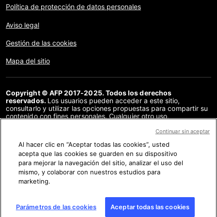
Política de protección de datos personales
Aviso legal
Gestión de las cookies
Mapa del sitio
Copyright © AFP 2017-2025. Todos los derechos
reservados.
Los usuarios pueden acceder a este sitio,
consultarlo y utilizar las opciones propuestas para compartir su
contenido con fines personales. Cualquier otro uso,
especialmente la reproducción, la comunicación al público o la
distribución del contenido de este sitio, en su totalidad o en
Continuar sin aceptar
parte, para cualquier otro fin y/o por otros medios, sin un
Al hacer clic en “Aceptar todas las cookies”, usted
acuerdo específico firmado con la AFP, está estrictamente
acepta que las cookies se guarden en su dispositivo
prohibido. Los elementos analizados en cada verificación se
presentan o se enlazan en tanto en cuanto son necesarios para
para mejorar la navegación del sitio, analizar el uso del
la correcta comprensión de la verificación en cuestión. La AFP
mismo, y colaborar con nuestros estudios para
no cuenta con derechos sobre los autores ni sobre los
marketing.
propietarios del copyright de estos contenidos de terceras
partes, y declina toda responsabilidad respecto a los mismos.
AFP y su logo son marcas registradas.
Parámetros de las cookies
Aceptar todas las cookies