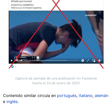
Captura de pantalla de una publicación en Facebook
hecha el 24 de enero de 2022
Contenido similar circula en
portugués
,
italiano
,
alemán
e
inglés
.