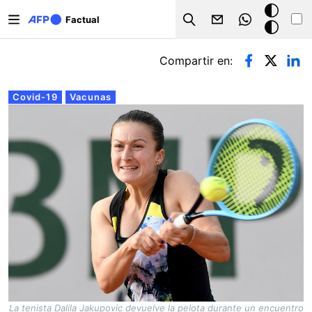
Pasar al contenido principal
Modo
Factual
Search
oscuro
Solapas principales
Compartir en:
Covid-19
Vacunas
La tenista Dalila Jakupovic devuelve la pelota durante un encuentro