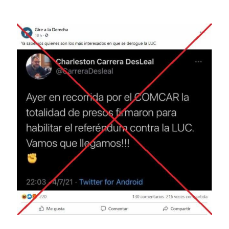
Image