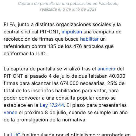
Captura de pantalla de una publicación en Facebook,
realizada el 6 de julio de 2021
El FA, junto a distintas organizaciones sociales y la
central sindical PIT-CNT,
impulsan
una campaña de
recolección de firmas que busca
habilitar
un
referéndum contra 135 de los 476 artículos que
conforman la LUC.
La captura de pantalla se viralizó tras el
anuncio
del
PIT-CNT el pasado 4 de julio de que faltaban 40.000
firmas para alcanzar las 674.000 necesarias, 25% del
total de los inscriptos habilitados para votar, para
poder convocar a una consulta popular como se
establece en la
Ley 17.244
. El plazo para presentarlas
vence
el próximo 8 de julio, cuando se cumple un año
de la promulgación de la normativa.
La
LUC
fue impulsada por el oficialismo y aprobada en