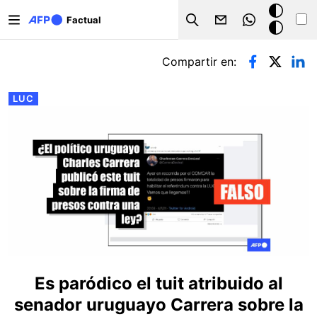
Pasar al contenido principal
Modo
Factual
Search
oscuro
Solapas principales
Compartir en:
LUC
Es paródico el tuit atribuido al
senador uruguayo Carrera sobre la