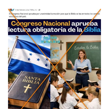
Image