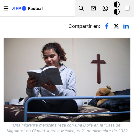
Pasar al contenido principal
Modo
Factual
Search
oscuro
Solapas principales
Compartir en:
Una migrante mexicana reza con una Biblia en la “Casa del
Migrante” en Ciudad Juárez, México, el 21 de diciembre de 2022