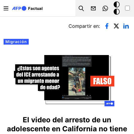
Pasar al contenido principal
Modo
Factual
Search
oscuro
Solapas principales
Compartir en:
Migración
El video del arresto de un
adolescente en California no tiene