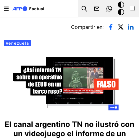
Pasar al contenido principal
Modo
Factual
Search
oscuro
Solapas principales
Compartir en:
Venezuela
El canal argentino TN no ilustró con
un videojuego el informe de un