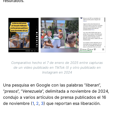
resultados.
Image
Comparativo hecho el 7 de enero de 2025 entre capturas
de un video publicado en TikTok (I) y otro publicado en
Instagram en 2024
Una pesquisa en Google con las palabras “
liberan
”,
“
presos
”, “
Venezuela
”, delimitada a noviembre de 2024,
condujo a varios artículos de prensa publicados el 16
de noviembre (
1
,
2
,
3
) que reportan esa liberación.