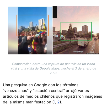
Image
Comparación entre una captura de pantalla de un video
viral y una vista de Google Maps, hecha el 3 de enero de
2026
Una pesquisa en Google con los términos
“venezolanos” y “estación central” arrojó varios
artículos de medios chilenos que registraron imágenes
de la misma manifestación (
1
,
2
).