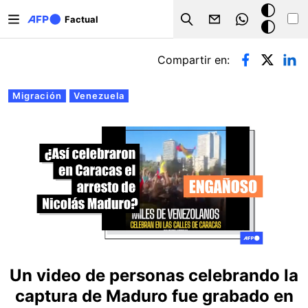
Pasar al contenido principal
Modo
Factual
Search
oscuro
Solapas principales
Compartir en:
Migración
Venezuela
Un video de personas celebrando la
captura de Maduro fue grabado en