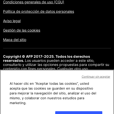
Condiciones generales de uso (CGU)
Política de protección de datos personales
Aviso legal
Gestión de las cookies
Mapa del sitio
Copyright © AFP 2017-2025. Todos los derechos
reservados.
Los usuarios pueden acceder a este sitio,
consultarlo y utilizar las opciones propuestas para compartir su
contenido con fines personales. Cualquier otro uso,
especialmente la reproducción, la comunicación al público o la
distribución del contenido de este sitio, en su totalidad o en
Continuar sin aceptar
parte, para cualquier otro fin y/o por otros medios, sin un
Al hacer clic en “Aceptar todas las cookies”, usted
acuerdo específico firmado con la AFP, está estrictamente
acepta que las cookies se guarden en su dispositivo
prohibido. Los elementos analizados en cada verificación se
presentan o se enlazan en tanto en cuanto son necesarios para
para mejorar la navegación del sitio, analizar el uso del
la correcta comprensión de la verificación en cuestión. La AFP
mismo, y colaborar con nuestros estudios para
no cuenta con derechos sobre los autores ni sobre los
marketing.
propietarios del copyright de estos contenidos de terceras
partes, y declina toda responsabilidad respecto a los mismos.
AFP y su logo son marcas registradas.