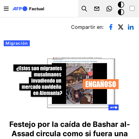
Pasar al contenido principal
Modo
Factual
Search
oscuro
Solapas principales
Compartir en:
Migración
Festejo por la caída de Bashar al-
Assad circula como si fuera una