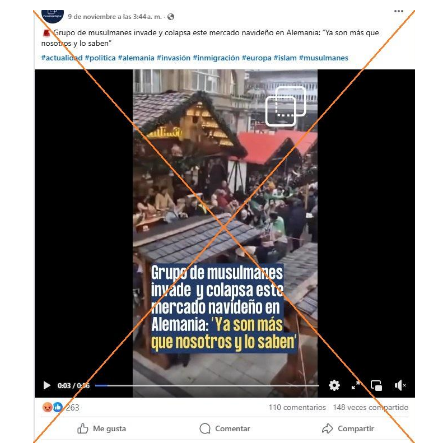
Image