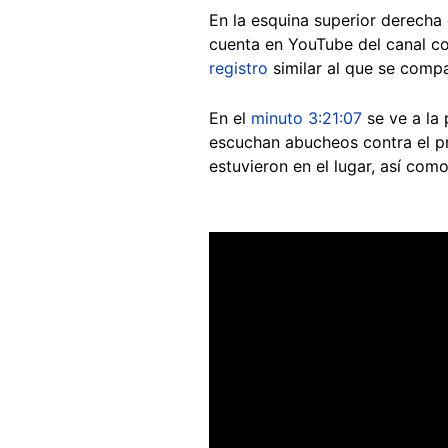
En la esquina superior derecha
cuenta en YouTube del canal co
registro
similar al que se compa
En el
minuto 3:21:07
se ve a la 
escuchan abucheos contra el pr
estuvieron en el lugar, así com