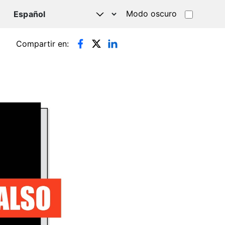
Modo oscuro
TSAPP
Compartir en: