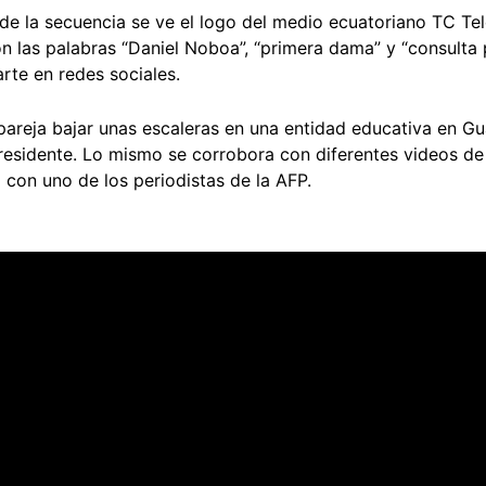
 de la secuencia se ve el logo del medio ecuatoriano TC Te
n las palabras “Daniel Noboa”, “primera dama” y “consulta 
rte en redes sociales.
pareja bajar unas escaleras en una entidad educativa en Gu
esidente. Lo mismo se corrobora con diferentes videos de
o con uno de los periodistas de la AFP.