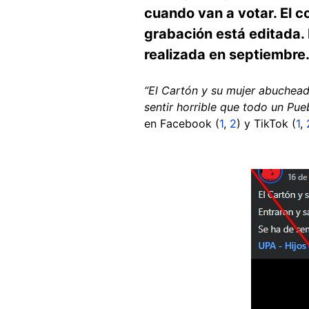
cuando van a votar. El c
grabación está editada. 
realizada en septiembre
“El Cartón y su mujer abucheado
sentir horrible que todo un Pue
en Facebook (
1
,
2
) y TikTok (
1
,
Image