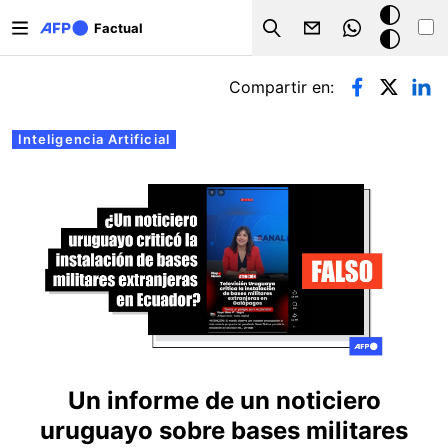
Pasar al contenido principal
Modo
Factual
Search
oscuro
Solapas principales
Compartir en:
Inteligencia Artificial
Un informe de un noticiero
uruguayo sobre bases militares