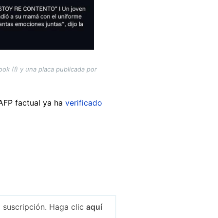
k (I) y una placa publicada por
 AFP factual ya ha
verificado
 suscripción. Haga clic
aquí