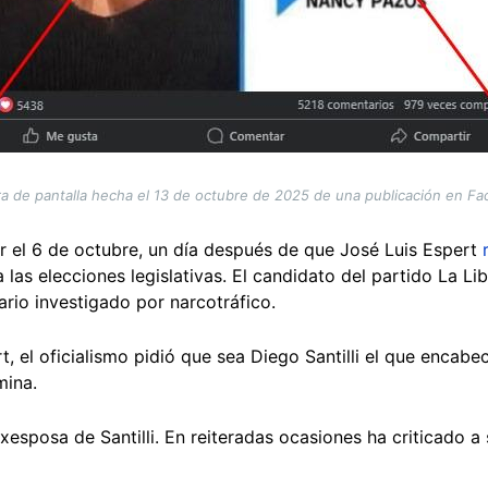
a de pantalla hecha el 13 de octubre de 2025 de una publicación en F
r el 6 de octubre, un día después de que José Luis Espert
 las elecciones legislativas. El candidato del partido La Li
rio investigado por narcotráfico.
t, el oficialismo pidió que sea Diego Santilli el que encabec
mina.
esposa de Santilli. En reiteradas ocasiones ha criticado a