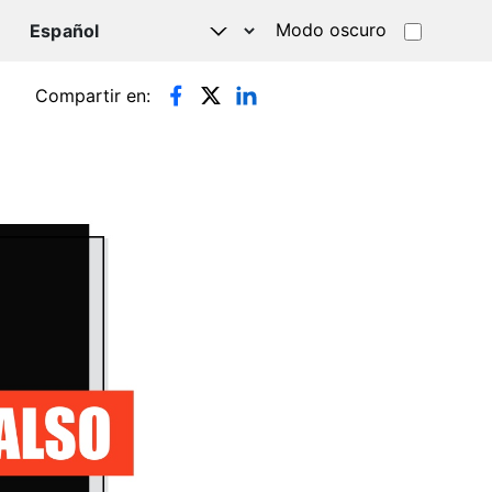
Modo oscuro
TSAPP
Compartir en: