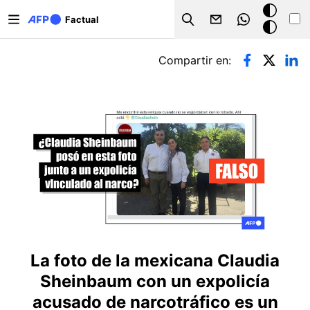
Pasar al contenido principal
Modo
Factual
Search
oscuro
Solapas principales
Compartir en:
La foto de la mexicana Claudia
Sheinbaum con un expolicía
acusado de narcotráfico es un