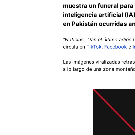
muestra un funeral para 
inteligencia artificial (
en Pakistán ocurridas an
“Noticias.. Dan el último adiós
(.
circula en
TikTok
,
Facebook
e
Las imágenes viralizadas retra
a lo largo de una zona montañ
Image