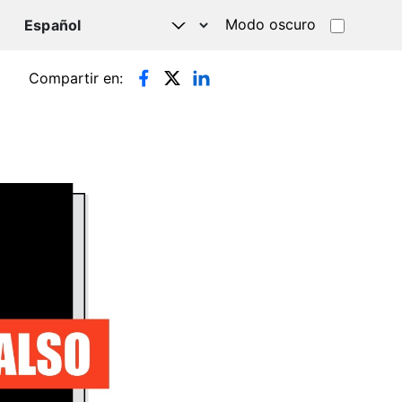
Modo oscuro
TSAPP
Compartir en: