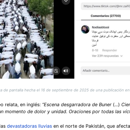
a de pantalla hecha el 16 de septiembre de 2025 de una publicación en
 relata, en inglés:
“Escena desgarradora de Buner
(...)
Cien
un momento de dolor y unidad. Oraciones por todas las víc
 las
devastadoras lluvias
en el norte de Pakistán, que afecta