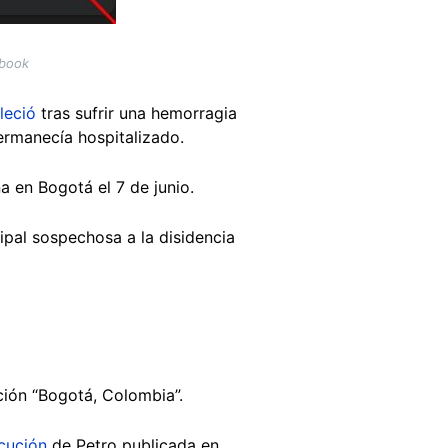
ebook
lleció
tras sufrir una hemorragia
ermanecía hospitalizado.
a en Bogotá el 7 de junio.
ipal sospechosa a la disidencia
ación “Bogotá, Colombia”.
cución
de Petro publicada en