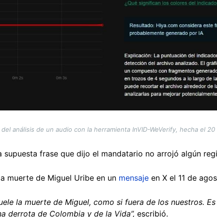
 del análisis de un audio con la herramienta InVID-WeVerify, hecha el 2
supuesta frase que dijo el mandatario no arrojó algún reg
la muerte de Miguel Uribe en un
mensaje
en X el 11 de agos
uele la muerte de Miguel, como si fuera de los nuestros. E
a derrota de Colombia y de la Vida”,
escribió.