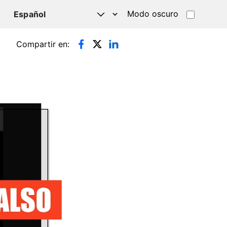
Modo oscuro
TSAPP
Compartir en: