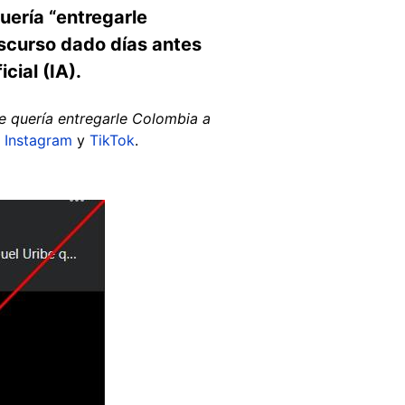
quería “entregarle
iscurso dado días antes
cial (IA).
e quería entregarle Colombia a
,
Instagram
y
TikTok
.