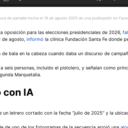
ura de pantalla hecha el 19 de agosto 2025 de una publicación en Fac
la oposición para las elecciones presidenciales de 2026,
fa
1 de agosto,
informó
la clínica Fundación Santa Fe donde p
os de bala en la cabeza cuando daba un discurso de campañ
 seis personas, incluido el pistolero, y señalan como princ
gunda Marquetalia.
 con IA
ee un letrero cortado con la fecha “julio de 2025” y la ubic
e de uno de los fotogramas de la secuencia arrojó una
alo