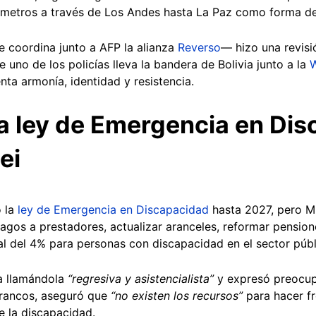
lómetros a través de Los Andes hasta La Paz como forma de
 coordina junto a AFP la alianza
Reverso
— hizo una revisi
 uno de los policías lleva la bandera de Bolivia junto a la
W
nta armonía, identidad y resistencia.
a ley de Emergencia en Di
ei
o la
ley de Emergencia en Discapacidad
hasta 2027, pero Mil
agos a prestadores, actualizar aranceles, reformar pensione
al del 4% para personas con discapacidad en el sector públ
va llamándola
“regresiva y asistencialista”
y expresó preocupa
 Francos, aseguró que
“no existen los recursos”
para hacer fr
e la discapacidad.