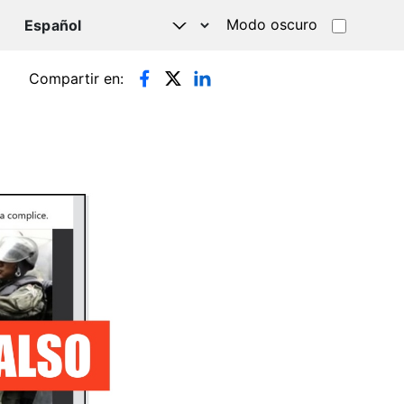
Modo oscuro
TSAPP
Compartir en: