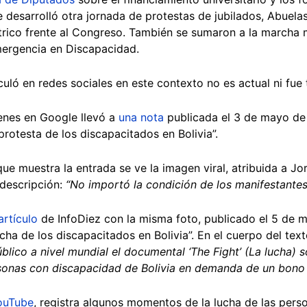
e desarrolló otra jornada de protestas de jubilados, Abuel
átrico frente al Congreso. También se sumaron a la marcha 
mergencia en Discapacidad.
culó en redes sociales en este contexto no es actual ni fu
nes en Google llevó a
una nota
publicada el 3 de mayo de 2
 protesta de los discapacitados en Bolivia”.
que muestra la entrada se ve la imagen viral, atribuida a J
 descripción:
“No importó la condición de los manifestantes
artículo
de InfoDiez con la misma foto, publicado el 5 de ma
ha de los discapacitados en Bolivia”. En el cuerpo del text
úblico a nivel mundial el documental ‘The Fight’ (La lucha) 
rsonas con discapacidad de Bolivia en demanda de un bono
YouTube
, registra algunos momentos de la lucha de las per