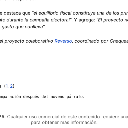
se destaca que
“el equilibrio fiscal constituye una de los p
nte durante la campaña electoral”
. Y agrega:
“El proyecto n
l gasto que conlleva”
.
del proyecto colaborativo
Reverso
, coordinado por Chequea
l (
1
,
2
)
omparación después del noveno párrafo.
25.
Cualquier uso comercial de este contenido requiere una
para obtener más información.