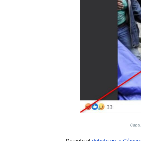
Captu
Durante el
debate en la Cámar