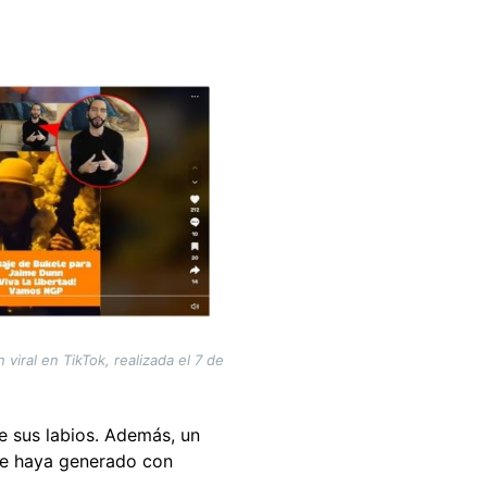
iral en TikTok, realizada el 7 de
e sus labios. Además, un
se haya generado con