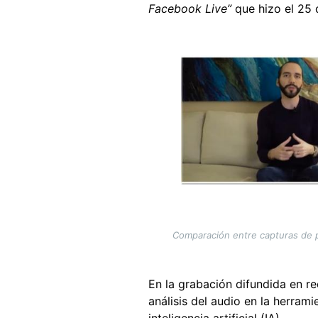
Facebook Live”
que hizo el 25 
Image
Comparación entre capturas de pa
En la grabación difundida en re
análisis del audio en la herram
inteligencia artificial (IA).