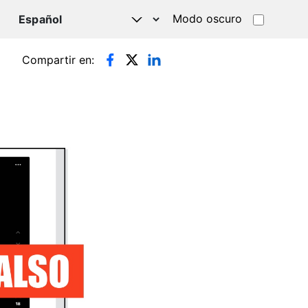
Modo oscuro
TSAPP
Compartir en: