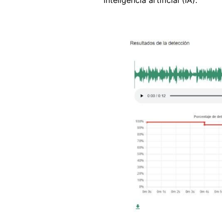
Image