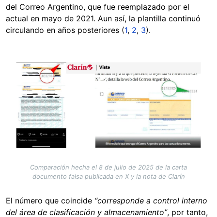
del Correo Argentino, que fue reemplazado por el
actual en mayo de 2021. Aun así, la plantilla continuó
circulando en años posteriores (
1
,
2
,
3
).
Image
Comparación hecha el 8 de julio de 2025 de la carta
documento falsa publicada en X y la nota de Clarín
El número que coincide
“corresponde a control interno
del área de clasificación y almacenamiento”
, por tanto,