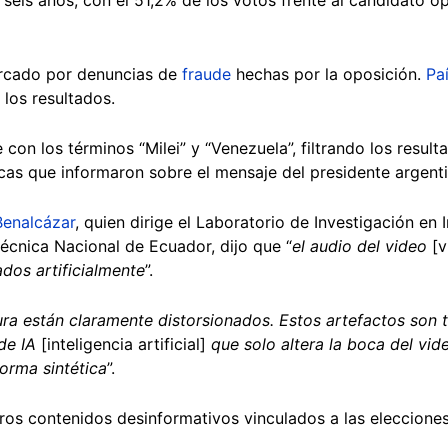
arcado por denuncias de
fraude
hechas por la oposición.
Pa
 los resultados.
n los términos “Milei” y “Venezuela”, filtrando los resulta
icas que informaron sobre el mensaje del presidente argenti
enalcázar
, quien dirige el Laboratorio de Investigación en In
itécnica Nacional de Ecuador, dijo que “
el audio del video
[v
ados artificialmente
”.
ra están claramente distorsionados. Estos artefactos son t
 de IA
[inteligencia artificial]
que solo altera la boca del vi
orma sintética
”.
tros contenidos desinformativos vinculados a las eleccione