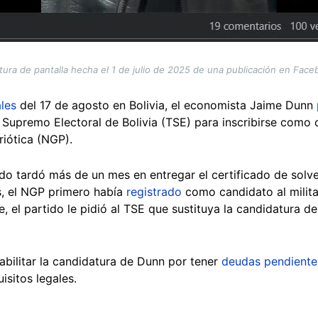
tura de pantalla hecha el 1 de julio de 2025 de una publicación en Face
les
del 17 de agosto en Bolivia, el economista Jaime Dunn
al Supremo Electoral de Bolivia (TSE) para inscribirse como 
riótica (NGP).
do tardó más de un mes en entregar el certificado de solve
s, el NGP primero había
registrado
como candidato al milit
e, el partido le pidió al TSE que sustituya la candidatura 
nhabilitar la candidatura de Dunn por tener
deudas pendiente
uisitos legales.