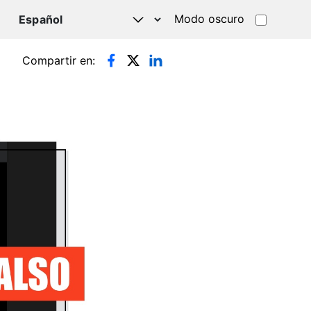
Modo oscuro
TSAPP
Compartir en: