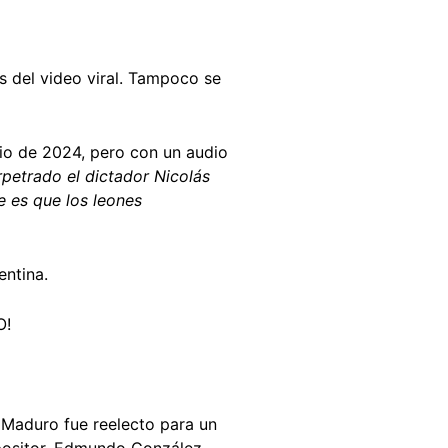
s del video viral. Tampoco se
lio de 2024, pero con un audio
rpetrado el dictador Nicolás
e es que los leones
entina.
O!
s Maduro fue reelecto para un
opositor, Edmundo González