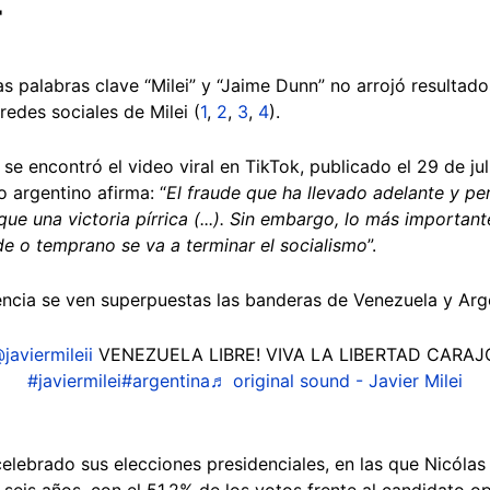
4
 palabras clave “Milei” y “Jaime Dunn” no arrojó resultado
 redes sociales de Milei (
1
,
2
,
3
,
4
).
e encontró el video viral en TikTok, publicado el 29 de ju
o argentino afirma: “
El fraude que ha llevado adelante y pe
e una victoria pírrica (...). Sin embargo, lo más important
e o temprano se va a terminar el socialismo
”.
uencia se ven superpuestas las banderas de Venezuela y Arg
javiermileii
VENEZUELA LIBRE! VIVA LA LIBERTAD CARAJ
#javiermilei
#argentina
♬ original sound - Javier Milei
celebrado sus elecciones presidenciales, en las que Nicóla
seis años, con el 51,2% de los votos frente al candidato 