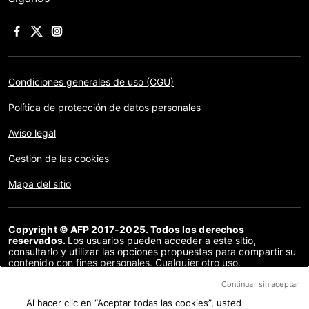
Condiciones generales de uso (CGU)
Política de protección de datos personales
Aviso legal
Gestión de las cookies
Mapa del sitio
Copyright © AFP 2017-2025. Todos los derechos
reservados.
Los usuarios pueden acceder a este sitio,
consultarlo y utilizar las opciones propuestas para compartir su
contenido con fines personales. Cualquier otro uso,
especialmente la reproducción, la comunicación al público o la
distribución del contenido de este sitio, en su totalidad o en
Continuar sin aceptar
parte, para cualquier otro fin y/o por otros medios, sin un
Al hacer clic en “Aceptar todas las cookies”, usted
acuerdo específico firmado con la AFP, está estrictamente