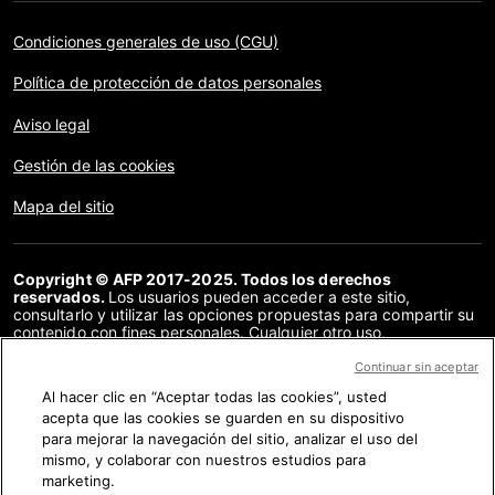
Condiciones generales de uso (CGU)
Política de protección de datos personales
Aviso legal
Gestión de las cookies
Mapa del sitio
Copyright © AFP 2017-2025. Todos los derechos
reservados.
Los usuarios pueden acceder a este sitio,
consultarlo y utilizar las opciones propuestas para compartir su
contenido con fines personales. Cualquier otro uso,
especialmente la reproducción, la comunicación al público o la
distribución del contenido de este sitio, en su totalidad o en
Continuar sin aceptar
parte, para cualquier otro fin y/o por otros medios, sin un
Al hacer clic en “Aceptar todas las cookies”, usted
acuerdo específico firmado con la AFP, está estrictamente
acepta que las cookies se guarden en su dispositivo
prohibido. Los elementos analizados en cada verificación se
presentan o se enlazan en tanto en cuanto son necesarios para
para mejorar la navegación del sitio, analizar el uso del
la correcta comprensión de la verificación en cuestión. La AFP
mismo, y colaborar con nuestros estudios para
no cuenta con derechos sobre los autores ni sobre los
marketing.
propietarios del copyright de estos contenidos de terceras