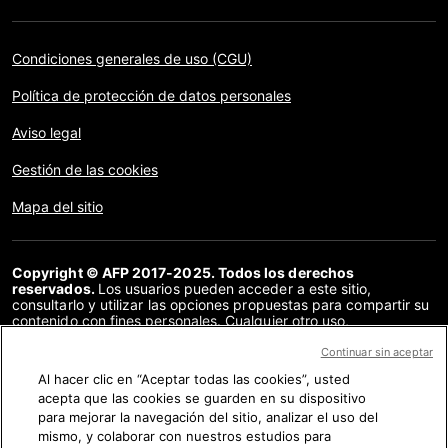
Condiciones generales de uso (CGU)
Política de protección de datos personales
Aviso legal
Gestión de las cookies
Mapa del sitio
Copyright © AFP 2017-2025. Todos los derechos
reservados.
Los usuarios pueden acceder a este sitio,
consultarlo y utilizar las opciones propuestas para compartir su
contenido con fines personales. Cualquier otro uso,
especialmente la reproducción, la comunicación al público o la
distribución del contenido de este sitio, en su totalidad o en
Continuar sin aceptar
parte, para cualquier otro fin y/o por otros medios, sin un
Al hacer clic en “Aceptar todas las cookies”, usted
acuerdo específico firmado con la AFP, está estrictamente
acepta que las cookies se guarden en su dispositivo
prohibido. Los elementos analizados en cada verificación se
presentan o se enlazan en tanto en cuanto son necesarios para
para mejorar la navegación del sitio, analizar el uso del
la correcta comprensión de la verificación en cuestión. La AFP
mismo, y colaborar con nuestros estudios para