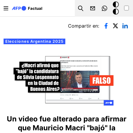
Pasar al contenido principal
Modo
Factual
Search
oscuro
Solapas principales
Compartir en:
Elecciones Argentina 2025
Un video fue alterado para afirmar
que Mauricio Macri "bajó" la