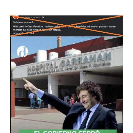
Image