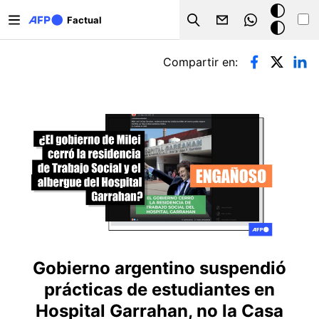
Pasar al contenido principal
Modo
Factual
Search
oscuro
Solapas principales
Compartir en:
Gobierno argentino suspendió
prácticas de estudiantes en
Hospital Garrahan, no la Casa