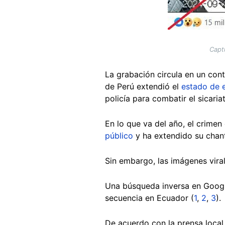
Capt
La grabación circula en un con
de Perú extendió el
estado de 
policía para combatir el sicaria
En lo que va del año, el crime
público
y ha extendido su chant
Sin embargo, las imágenes vira
Una búsqueda inversa en Google
secuencia en Ecuador (
1
,
2
,
3
).
De acuerdo con la prensa local,