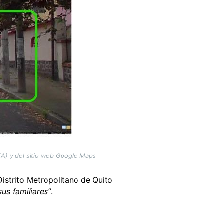
(A) y del sitio web Google Maps
 Distrito Metropolitano de Quito
us familiares”
.