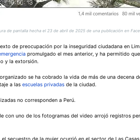
ura de pantalla hecha el 23 de abril de 2025 de una publicación en Fac
texto de preocupación por la inseguridad ciudadana en Lima
emergencia
promulgado el mes anterior, y ha permitido que 
to y la extorsión.
n organizado se ha cobrado la vida de más de una decena 
aje a las
escuelas privadas
de la ciudad.
lizadas no corresponden a Perú.
 con uno de los fotogramas del video arrojó registros peri
 el secuestro de la mujer ocurrió en el sector de Las Casas