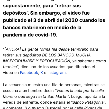
supuestamente, para “retirar sus
depósitos”. Sin embargo, el video fue
publicado el 3 de abril del 2020 cuando los
bancos reabrieron en medio de la
pandemia de covid-19.
“[AHORA] La gente forma fila desde temprano para
retirar sus depósitos DE LOS BANCOS, MUCHA
INCERTIDUMBRE Y PREOCUPACIÓN, ya sabemos como
termina”
, dice uno de los usuarios que difunden el
video en
Facebook
,
X
e
Instagram
.
La secuencia muestra una fila de personas, mientras se
escucha a un hombre decir:
“Vemos la cola por la calle
Moreno que llega hasta San Martín”
. Luego, apunta a la
vereda de enfrente, donde estaría el
“Banco Patagonia”
,
y comenta:
“Lo mismo
[sucede]
por la calle Rivadavia