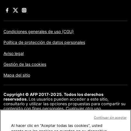
Condiciones generales de uso (CGU)
Política de protección de datos personales
Aviso legal
Gestión de las cookies
Mapa del sitio
Copyright © AFP 2017-2025. Todos los derechos
reservados.
Los usuarios pueden acceder a este sitio,
consultarlo y utilizar las opciones propuestas para compartir su
contenido con fines personales. Cualquier otro uso,
especialmente la reproducción, la comunicación al público o la
distribución del contenido de este sitio, en su totalidad o en
Continuar sin aceptar
parte, para cualquier otro fin y/o por otros medios, sin un
Al hacer clic en “Aceptar todas las cookies”, usted
acuerdo específico firmado con la AFP, está estrictamente