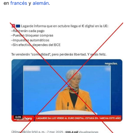
en
francés
y
alemán
.
Image