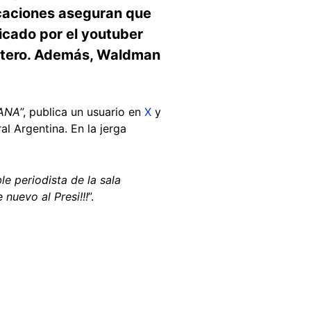
licaciones aseguran que
icado por el youtuber
ortero. Además, Waldman
CANA
”, publica un usuario en
X
y
l Argentina. En la jerga
le periodista de la sala
nuevo al Presi!!!
”.