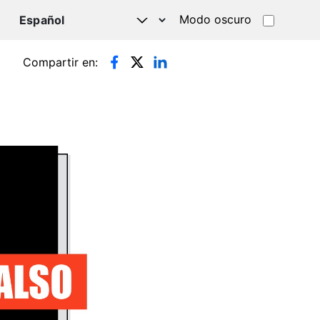
Modo oscuro
TSAPP
Compartir en: