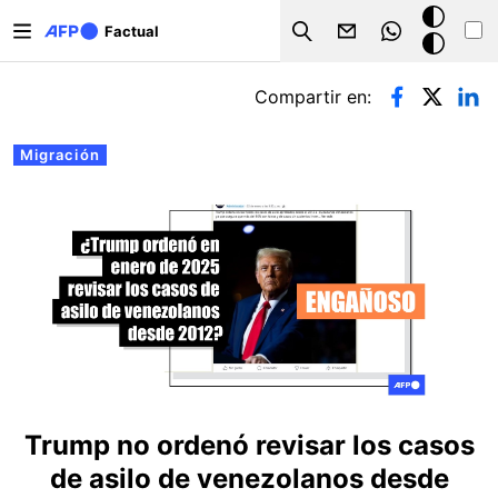
Pasar al contenido principal
Modo
Factual
Search
oscuro
Solapas principales
Compartir en:
Migración
Trump no ordenó revisar los casos
de asilo de venezolanos desde