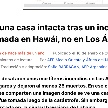
una casa intacta tras un in
mada en Hawái, no en Los 
ta de hace más de un año.
Publicado el
16 de enero de 2
inutos de lectura
Por
AFP Medio Oriente y África del N
Traducción y adaptación:
Sofia BARRAGAN
,
AFP Argentina
 desataron unos mortíferos incendios en Los Á
gares y dejaron al menos 25 muertos. En ese 
les comparten una imagen donde se ve una cas
ue tomada luego de la catástrofe. Sin embargo
aptada en la ciudad hawaiana de Lahaina.