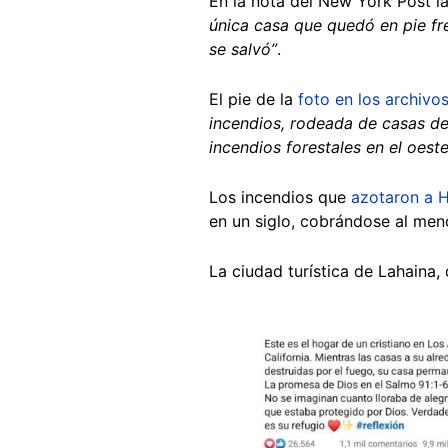
En la nota del New York Post la
única casa que quedó en pie fr
se salvó”
.
El pie de la
foto en los archivo
incendios, rodeada de casas des
incendios forestales en el oest
Los incendios que
azotaron a 
en un siglo, cobrándose al men
La ciudad turística de Lahaina,
Image