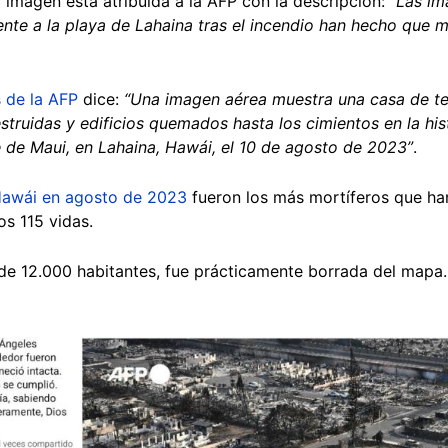
 imagen está atribuída a la AFP con la descripción:
“Las im
ente a la playa de Lahaina tras el incendio han hecho que
s de la AFP
dice:
“Una imagen aérea muestra una casa de te
truidas y edificios quemados hasta los cimientos en la hist
e de Maui, en Lahaina, Hawái, el 10 de agosto de 2023”
.
Hawái en agosto de 2023
fueron los más mortíferos que ha
os 115 vidas.
 de 12.000 habitantes, fue prácticamente borrada del mapa.