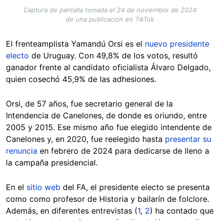
Captura de pantalla tomada el 24 de noviembre de 2024
de una publicación en TikTok
El frenteamplista Yamandú Orsi es el
nuevo presidente
electo
de Uruguay. Con 49,8% de los votos, resultó
ganador frente al candidato oficialista Álvaro Delgado,
quien cosechó 45,9% de las adhesiones.
Orsi, de 57 años, fue secretario general de la
Intendencia de Canelones, de donde es oriundo, entre
2005 y 2015. Ese mismo año fue elegido intendente de
Canelones y, en 2020, fue reelegido hasta
presentar su
renuncia
en febrero de 2024 para dedicarse de lleno a
la campaña presidencial.
En el
sitio web
del FA, el presidente electo se presenta
como como profesor de Historia y bailarín de folclore.
Además, en diferentes entrevistas (
1
,
2
) ha contado que