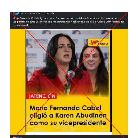
Image