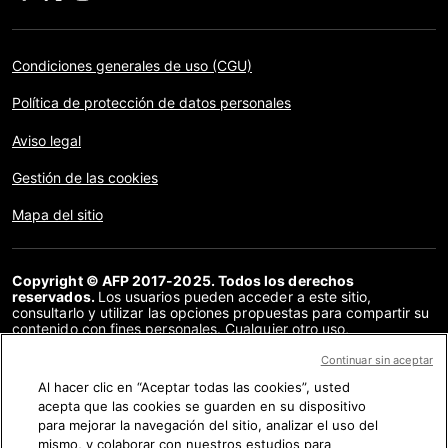
Condiciones generales de uso (CGU)
Política de protección de datos personales
Aviso legal
Gestión de las cookies
Mapa del sitio
Copyright © AFP 2017-2025. Todos los derechos
reservados.
Los usuarios pueden acceder a este sitio,
consultarlo y utilizar las opciones propuestas para compartir su
contenido con fines personales. Cualquier otro uso,
especialmente la reproducción, la comunicación al público o la
distribución del contenido de este sitio, en su totalidad o en
Continuar sin aceptar
parte, para cualquier otro fin y/o por otros medios, sin un
Al hacer clic en “Aceptar todas las cookies”, usted
acuerdo específico firmado con la AFP, está estrictamente
acepta que las cookies se guarden en su dispositivo
prohibido. Los elementos analizados en cada verificación se
presentan o se enlazan en tanto en cuanto son necesarios para
para mejorar la navegación del sitio, analizar el uso del
la correcta comprensión de la verificación en cuestión. La AFP
mismo, y colaborar con nuestros estudios para