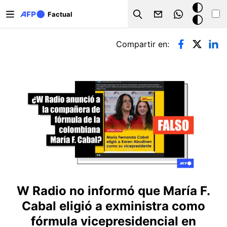
Pasar al contenido principal
Modo
Factual
Search
oscuro
Solapas principales
Compartir en:
W Radio no informó que María F.
Cabal eligió a exministra como
fórmula vicepresidencial en