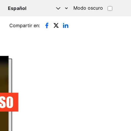
Modo oscuro
TSAPP
Compartir en: