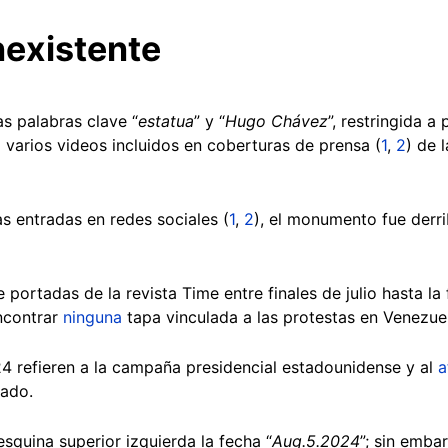
nexistente
s palabras clave “
estatua
” y “
Hugo Chávez
”, restringida a
 a varios videos incluidos en coberturas de prensa (
1
,
2
) de 
as entradas en redes sociales (
1
,
2
), el monumento fue derri
 portadas de la revista Time entre finales de julio hasta la
encontrar
ninguna
tapa vinculada a las protestas en Venezue
 refieren a la campaña presidencial estadounidense y al
a
sado.
esquina superior izquierda la fecha “
Aug.5.2024
”; sin emba