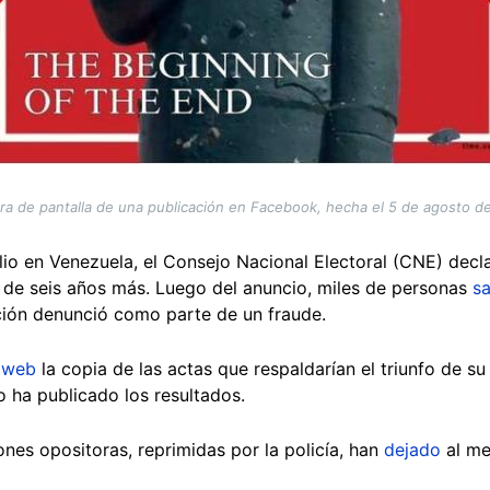
ra de pantalla de una publicación en Facebook, hecha el 5 de agosto d
ulio en Venezuela, el Consejo Nacional Electoral (CNE) decl
 de seis años más. Luego del anuncio, miles de personas
sa
ición denunció como parte de un fraude.
o web
la copia de las actas que respaldarían el triunfo de 
no ha publicado los resultados.
ones opositoras, reprimidas por la policía, han
dejado
al me