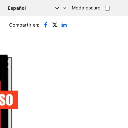
Modo oscuro
TSAPP
Compartir en: