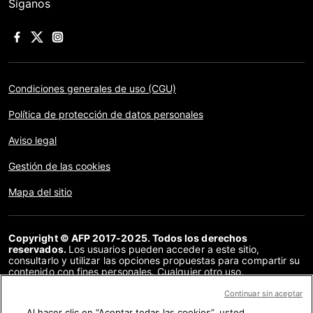
Síganos
Condiciones generales de uso (CGU)
Política de protección de datos personales
Aviso legal
Gestión de las cookies
Mapa del sitio
Copyright © AFP 2017-2025. Todos los derechos
reservados.
Los usuarios pueden acceder a este sitio,
consultarlo y utilizar las opciones propuestas para compartir su
contenido con fines personales. Cualquier otro uso,
especialmente la reproducción, la comunicación al público o la
distribución del contenido de este sitio, en su totalidad o en
Continuar sin aceptar
parte, para cualquier otro fin y/o por otros medios, sin un
Al hacer clic en “Aceptar todas las cookies”, usted