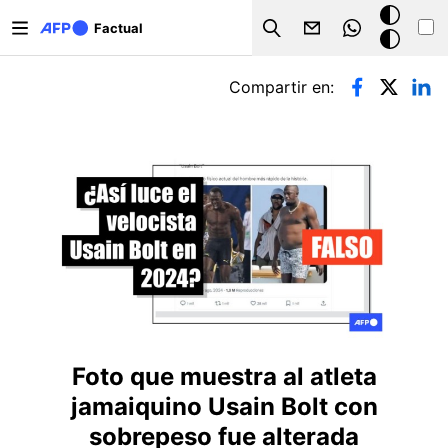
Pasar al contenido principal
Modo
Factual
Search
oscuro
Solapas principales
Compartir en:
Foto que muestra al atleta
jamaiquino Usain Bolt con
sobrepeso fue alterada