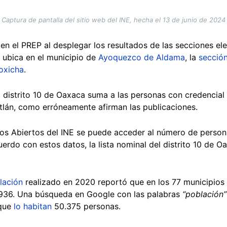
Captura de pantalla del sitio web del INE, hecha el 13 de junio de 2024
en el PREP al desplegar los resultados de las secciones elec
 ubica en el municipio de
Ayoquezco de Aldama
, la
sección
oxicha
.
del distrito 10 de Oaxaca suma a las personas con credencial
tlán, como erróneamente afirman las publicaciones.
s Abiertos del INE se puede acceder al número de persona
uerdo con estos datos, la lista nominal del distrito 10 de
lación
realizado en 2020 reportó que en los 77 municipios d
2.936. Una búsqueda en Google con las palabras
“población”
 que
lo habitan
50.375 personas.