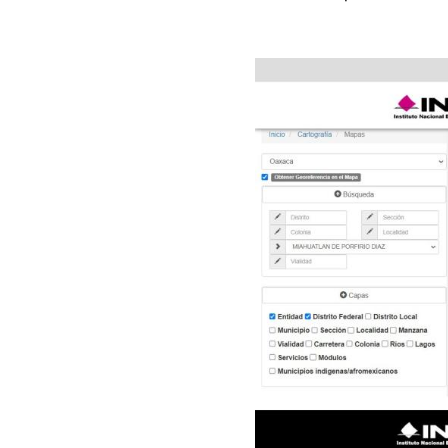
Image