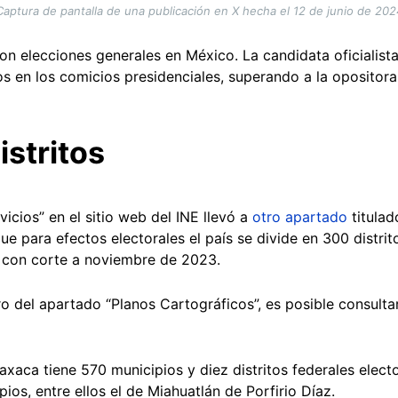
Captura de pantalla de una publicación en X hecha el 12 de junio de 202
ron elecciones generales en México. La candidata oficialis
s en los comicios presidenciales, superando a la opositora
istritos
vicios” en el sitio web del INE llevó a
otro apartado
titulad
ue para efectos electorales el país se divide en 300 distrit
 con corte a noviembre de 2023.
ro del apartado “Planos Cartográficos”, es posible consulta
Oaxaca tiene 570 municipios y diez distritos federales electo
os, entre ellos el de Miahuatlán de Porfirio Díaz.