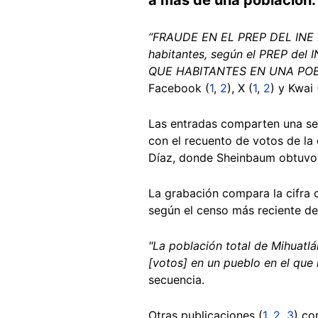
“FRAUDE EN EL PREP DEL INE En
habitantes, según el PREP de
QUE HABITANTES EN UNA POB
Facebook (
1
,
2
), X (
1
,
2
) y Kwai 
Las entradas comparten una s
con el recuento de votos de la 
Díaz, donde Sheinbaum obtuvo
La grabación compara la cifra
según el censo más reciente del
"La población total de Mihuatlá
[votos] en un pueblo en el que
secuencia.
Otras publicaciones (
1
,
2
,
3
) co