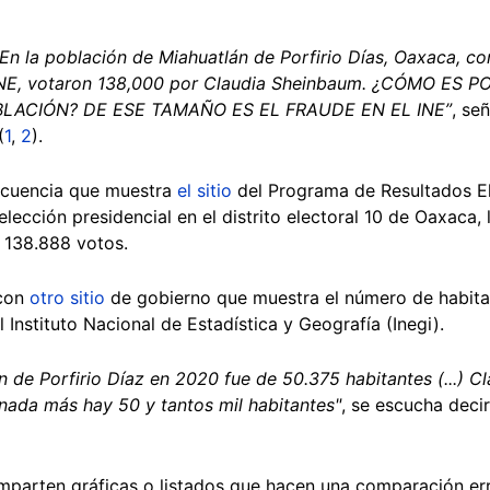
 la población de Miahuatlán de Porfirio Días, Oaxaca, co
l INE, votaron 138,000 por Claudia Sheinbaum. ¿CÓMO E
LACIÓN? DE ESE TAMAÑO ES EL FRAUDE EN EL INE”
, se
(
1
,
2
).
ecuencia que muestra
el sitio
del Programa de Resultados El
elección presidencial en el distrito electoral 10 de Oaxaca,
 138.888 votos.
 con
otro sitio
de gobierno que muestra el número de habita
 Instituto Nacional de Estadística y Geografía (Inegi).
n de Porfirio Díaz en 2020 fue de 50.375 habitantes (...) C
 nada más hay 50 y tantos mil habitantes"
, se escucha deci
mparten gráficas o listados que hacen una comparación erró