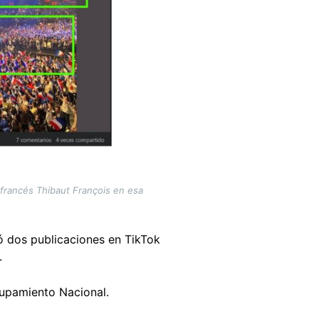
 francés Thibaut François en esa
ó dos publicaciones en TikTok
).
rupamiento Nacional.