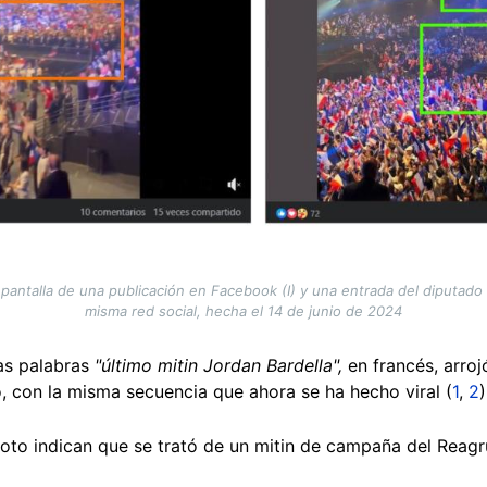
antalla de una publicación en Facebook (I) y una entrada del diputado
misma red social, hecha el 14 de junio de 2024
as palabras
"último mitin Jordan Bardella",
en francés, arroj
o, con la misma secuencia que ahora se ha hecho viral (
1
,
2
foto indican que se trató de un mitin de campaña del Reag