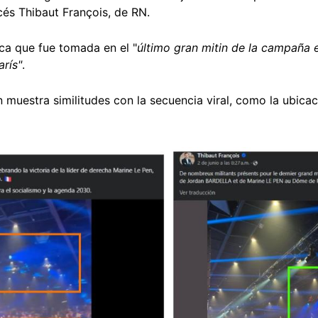
cés Thibaut François, de RN.
ica que fue tomada en el "
último gran mitin de la campaña 
rís"
.
muestra similitudes con la secuencia viral, como la ubicaci