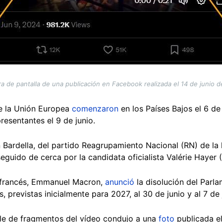
a de pantalla de una publicación en Facebook realizada el 14 de junio 
de la Unión Europea
comenzaron
en los Países Bajos el 6 de
presentantes el 9 de junio.
 Bardella, del partido Reagrupamiento Nacional (RN) de la 
eguido de cerca por la candidata oficialista Valérie Hayer
e francés, Emmanuel Macron,
anunció
la disolución del Parla
ís, previstas inicialmente para 2027, al 30 de junio y al 7 de
e de fragmentos del vídeo condujo a una
foto
publicada el