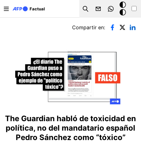
Pasar al contenido principal
Modo
Factual
Search
oscuro
Solapas principales
Compartir en:
The Guardian habló de toxicidad en
política, no del mandatario español
Pedro Sánchez como “tóxico”