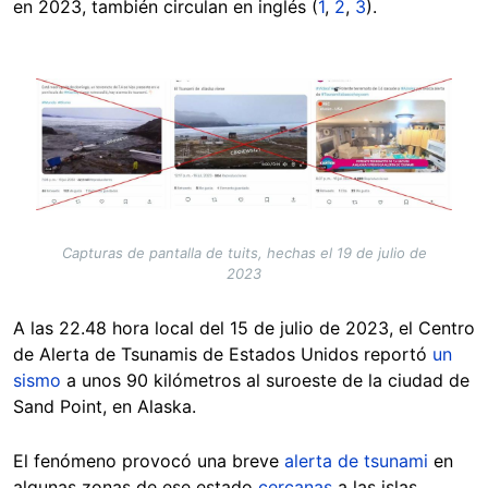
en 2023, también circulan en inglés (
1
,
2
,
3
).
Image
Capturas de pantalla de tuits, hechas el 19 de julio de
2023
A las 22.48 hora local del 15 de julio de 2023, el Centro
de Alerta de Tsunamis de Estados Unidos reportó
un
sismo
a unos 90 kilómetros al suroeste de la ciudad de
Sand Point, en Alaska.
El fenómeno provocó una breve
alerta de tsunami
en
algunas zonas de ese estado
cercanas
a las islas