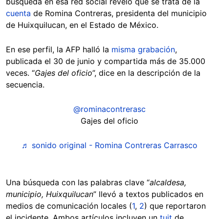
búsqueda en esa red social reveló que se trata de la
cuenta
de Romina Contreras, presidenta del municipio
de Huixquilucan, en el Estado de México.
En ese perfil, la AFP halló la
misma grabación
,
publicada el 30 de junio y compartida más de 35.000
veces. “
Gajes del oficio
”, dice en la descripción de la
secuencia.
@rominacontrerasc
Gajes del oficio
♬ sonido original - Romina Contreras Carrasco
Una búsqueda con las palabras clave “
alcaldesa,
municipio, Huixquilucan
” llevó a textos publicados en
medios de comunicación locales (
1
,
2
) que reportaron
el incidente. Ambos artículos incluyen un
tuit
de