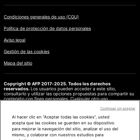
Condiciones generales de uso (CGU)
Política de protección de datos personales
Aviso legal
Gestión de las cookies
Mapa del sitio
Copyright © AFP 2017-2025. Todos los derechos
reservados.
Los usuarios pueden acceder a este sitio,
consultarlo y utilizar las opciones propuestas para compartir su
contenido con fines personales. Cualquier otro uso,
especialmente la reproducción, la comunicación al público o la
distribución del contenido de este sitio, en su totalidad o en
Continuar sin aceptar
parte, para cualquier otro fin y/o por otros medios, sin un
Al hacer clic en “Aceptar todas las cookies”, usted
acuerdo específico firmado con la AFP, está estrictamente
acepta que las cookies se guarden en su dispositivo
prohibido. Los elementos analizados en cada verificación se
presentan o se enlazan en tanto en cuanto son necesarios para
para mejorar la navegación del sitio, analizar el uso del
la correcta comprensión de la verificación en cuestión. La AFP
mismo, y colaborar con nuestros estudios para
no cuenta con derechos sobre los autores ni sobre los