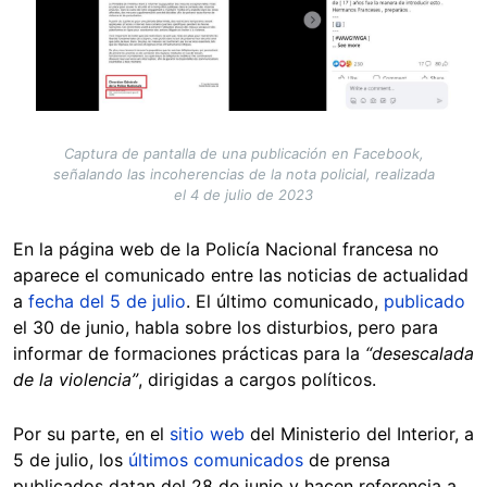
Captura de pantalla de una publicación en Facebook,
señalando las incoherencias de la nota policial, realizada
el 4 de julio de 2023
En la página web de la Policía Nacional francesa no
aparece el comunicado entre las noticias de actualidad
a
fecha del 5 de julio
. El último comunicado,
publicado
el 30 de junio, habla sobre los disturbios, pero para
informar de formaciones prácticas para la
“desescalada
de la violencia”
, dirigidas a cargos políticos.
Por su parte, en el
sitio web
del Ministerio del Interior, a
5 de julio, los
últimos comunicados
de prensa
publicados datan del 28 de junio y hacen referencia a