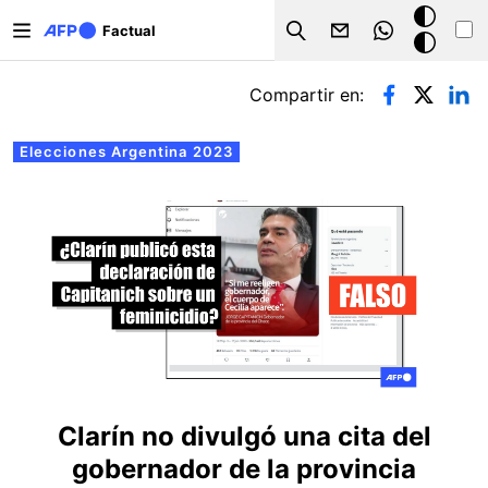
Pasar al contenido principal
Modo
Factual
Search
oscuro
Solapas principales
Compartir en:
Elecciones Argentina 2023
Clarín no divulgó una cita del
gobernador de la provincia