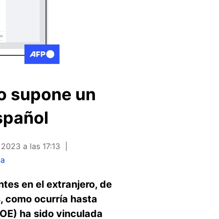
no supone un
spañol
2023 a las 17:13
ña
tes en el extranjero, de
s, como ocurría hasta
BOE) ha sido vinculada