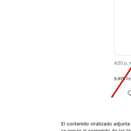
El contenido viralizado adjunt
se regula el contenido de las l