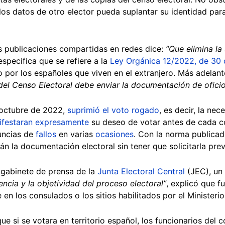
los datos de otro elector pueda suplantar su identidad par
as publicaciones compartidas en redes dice:
“Que elimina la 
especifica que se refiere a la
Ley Orgánica 12/2022, de 30 
to por los españoles que viven en el extranjero. Más adelant
 del Censo Electoral debe enviar la documentación de ofici
n octubre de 2022,
suprimió el voto rogado
, es decir, la ne
ifestaran expresamente
su deseo de votar antes de cada c
uncias de
fallos
en varias
ocasiones
. Con la norma publicad
rán la documentación electoral sin tener que solicitarla pre
 gabinete de prensa de la
Junta Electoral Central
(JEC), un
encia y la objetividad del proceso electoral”
, explicó que 
n los consulados o los sitios habilitados por el Ministerio
ue si se votara en territorio español, los funcionarios del 