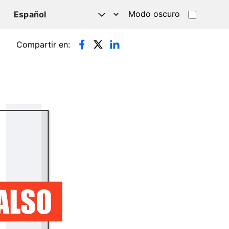
Modo oscuro
TSAPP
Compartir en: