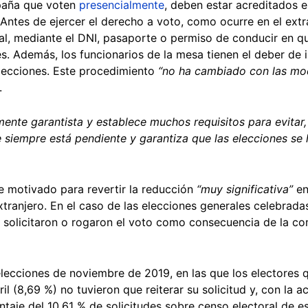
spaña que voten
presencialmente
, deben estar acreditados e
. Antes de ejercer el derecho a voto, como ocurre en el ext
ral, mediante el DNI, pasaporte o permiso de conducir en q
nes. Además, los funcionarios de la mesa tienen el deber de
lecciones. Este procedimiento
“no ha cambiado con las mo
.
nte garantista y establece muchos requisitos para evitar, 
ue siempre está pendiente y garantiza que las elecciones s
e motivado para revertir la reducción
“muy significativa”
en
extranjero. En el caso de las elecciones generales celebrada
 solicitaron o rogaron el voto como consecuencia de la co
lecciones de noviembre de 2019, en las que los electores qu
il (8,69 %) no tuvieron que reiterar su solicitud y, con la 
entaje del 10,61 % de solicitudes sobre censo electoral de 